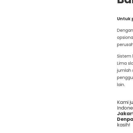
Untuk 
Dengan 
opsiona
perusah
Sistem 
Lima sl
jumlah 
penggun
lain.
Kami j
Indone
Jakar
Denpa
kasih!