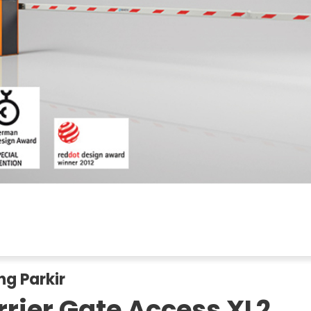
ng Parkir
rrier Gate Access XL2