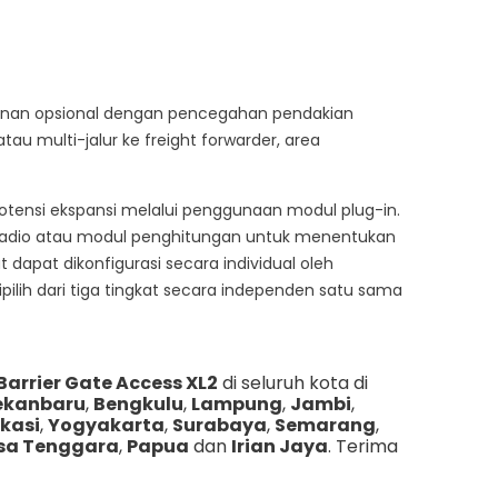
manan opsional dengan pencegahan pendakian
tau multi-jalur ke freight forwarder, area
otensi ekspansi melalui penggunaan modul plug-in.
 radio atau modul penghitungan untuk menentukan
 dapat dikonfigurasi secara individual oleh
ih dari tiga tingkat secara independen satu sama
Barrier Gate Access XL2
di seluruh kota di
ekanbaru
,
Bengkulu
,
Lampung
,
Jambi
,
kasi
,
Yogyakarta
,
Surabaya
,
Semarang
,
sa Tenggara
,
Papua
dan
Irian Jaya
. Terima