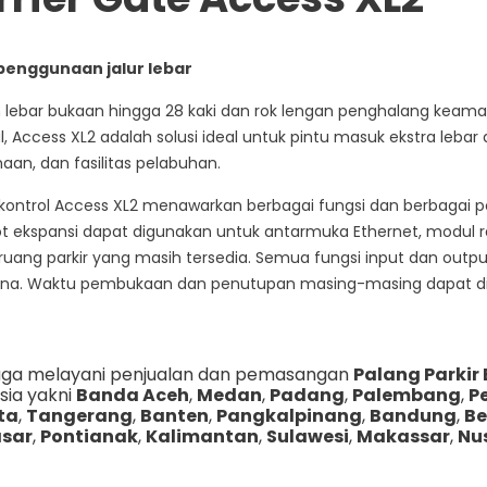
penggunaan jalur lebar
lebar bukaan hingga 28 kaki dan rok lengan penghalang kea
l, Access XL2 adalah solusi ideal untuk pintu masuk ekstra lebar a
aan, dan fasilitas pelabuhan.
kontrol Access XL2 menawarkan berbagai fungsi dan berbagai p
ot ekspansi dapat digunakan untuk antarmuka Ethernet, modul
ruang parkir yang masih tersedia. Semua fungsi input dan output
a. Waktu pembukaan dan penutupan masing-masing dapat dipil
uga melayani penjualan dan pemasangan
Palang Parkir 
sia yakni
Banda Aceh
,
Medan
,
Padang
,
Palembang
,
P
ta
,
Tangerang
,
Banten
,
Pangkalpinang
,
Bandung
,
Be
sar
,
Pontianak
,
Kalimantan
,
Sulawesi
,
Makassar
,
Nu