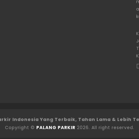
m
a
k
K
J
T
K
arkir Indonesia Yang Terbaik, Tahan Lama & Lebih T
Copyright ©
PALANG PARKIR
2026. All right reserved.