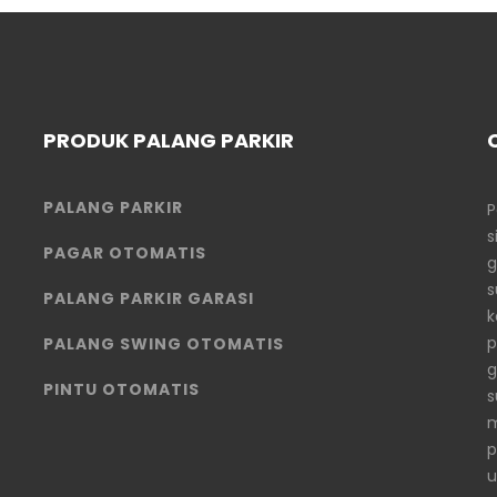
PRODUK PALANG PARKIR
PALANG PARKIR
P
s
PAGAR OTOMATIS
g
s
PALANG PARKIR GARASI
k
p
PALANG SWING OTOMATIS
g
PINTU OTOMATIS
s
m
p
u