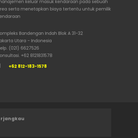
anajemen keluar masuk kendaraan pada sebuah
rea serta menetapkan biaya tertentu untuk pemilik
endaraan
ompleks Bandengan Indah Blok A 31-32
akarta Utara - Indonesia
elp. (021) 6627526
onsultasi. +62 8121831578
+62 812-183-1578
erjangkau