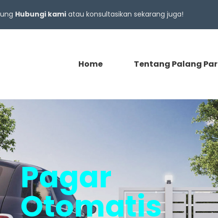
gsung
Hubungi kami
atau konsultasikan sekarang juga!
Home
Tentang Palang Par
Pagar
Otomatis