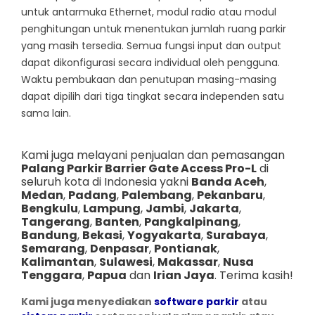
untuk antarmuka Ethernet, modul radio atau modul
penghitungan untuk menentukan jumlah ruang parkir
yang masih tersedia. Semua fungsi input dan output
dapat dikonfigurasi secara individual oleh pengguna.
Waktu pembukaan dan penutupan masing-masing
dapat dipilih dari tiga tingkat secara independen satu
sama lain.
Kami juga melayani penjualan dan pemasangan
Palang Parkir Barrier Gate Access Pro-L
di
seluruh kota di Indonesia yakni
Banda Aceh
,
Medan
,
Padang
,
Palembang
,
Pekanbaru
,
Bengkulu
,
Lampung
,
Jambi
,
Jakarta
,
Tangerang
,
Banten
,
Pangkalpinang
,
Bandung
,
Bekasi
,
Yogyakarta
,
Surabaya
,
Semarang
,
Denpasar
,
Pontianak
,
Kalimantan
,
Sulawesi
,
Makassar
,
Nusa
Tenggara
,
Papua
dan
Irian Jaya
. Terima kasih!
Kami juga menyediakan
software parkir
atau