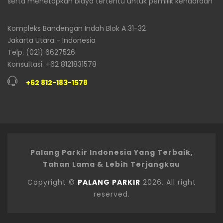
serta menetapkan biaya tertentu untuk pemilik kendaraan
Kompleks Bandengan Indah Blok A 31-32
Jakarta Utara - Indonesia
Telp. (021) 6627526
Konsultasi. +62 8121831578
+62 812-183-1578
Palang Parkir Indonesia Yang Terbaik,
Tahan Lama & Lebih Terjangkau
Copyright ©
PALANG PARKIR
2026. All right
reserved.