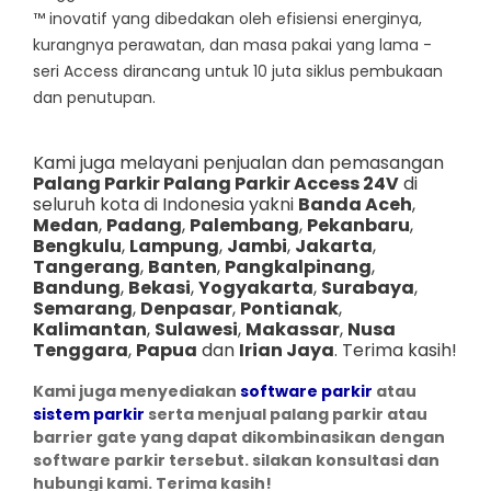
™ inovatif yang dibedakan oleh efisiensi energinya,
kurangnya perawatan, dan masa pakai yang lama -
seri Access dirancang untuk 10 juta siklus pembukaan
dan penutupan.
Kami juga melayani penjualan dan pemasangan
Palang Parkir Palang Parkir Access 24V
di
seluruh kota di Indonesia yakni
Banda Aceh
,
Medan
,
Padang
,
Palembang
,
Pekanbaru
,
Bengkulu
,
Lampung
,
Jambi
,
Jakarta
,
Tangerang
,
Banten
,
Pangkalpinang
,
Bandung
,
Bekasi
,
Yogyakarta
,
Surabaya
,
Semarang
,
Denpasar
,
Pontianak
,
Kalimantan
,
Sulawesi
,
Makassar
,
Nusa
Tenggara
,
Papua
dan
Irian Jaya
. Terima kasih!
Kami juga menyediakan
software parkir
atau
sistem parkir
serta menjual palang parkir atau
barrier gate yang dapat dikombinasikan dengan
software parkir tersebut. silakan konsultasi dan
hubungi kami. Terima kasih!