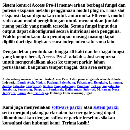
Sistem kontrol Access Pro-H menawarkan berbagai fungsi dan
potensi ekspansi melalui penggunaan modul plug-in. Lima slot
ekspansi dapat digunakan untuk antarmuka Ethernet, modul
radio atau modul penghitungan untuk menentukan jumlah
ruang parkir yang masih tersedia. Semua fungsi input dan
output dapat dikonfigurasi secara individual oleh pengguna.
Waktu pembukaan dan penutupan masing-masing dapat
dipilih dari tiga tingkat secara independen satu sama lain.
Dengan lebar pembukaan hingga 20 kaki dan berbagai fungsi
yang komprehensif, Access Pro-L adalah solusi sempurna
untuk mengendalikan akses ke tempat parkir, lahan
perusahaan, bangunan tempat tinggal, dan area serupa.
Anda sedang mencari
Barrier Gate Access Pro-H
dan pemasangan di seluruh di kota
Indonesia,
Banda Aceh
,
Medan
,
Padang
,
Palembang
,
Pekanbaru
,
Bengkulu
,
Lampung
,
Jambi
,
Jakarta
,
Tangerang
,
Banten
,
Pangkalpinang
,
Bandung
,
Bekasi
,
Yogyakarta
,
Surabaya
,
Semarang
,
Denpasar
,
Pontianak
,
Kalimantan
,
Sulawesi
,
Makassar
,
Nusa
Tenggara
,
Papua
dan
Irian Jaya
. Hubungi kami sekarang juga!
Kami juga menyediakan
software parkir
atau
sistem parkir
serta menjual palang parkir atau barrier gate yang dapat
dikombinasikan dengan software parkir tersebut. silakan
konsultasi dan hubungi kami. Terima kasih!