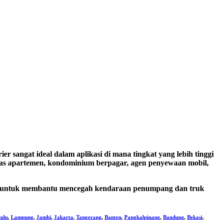
sangat ideal dalam aplikasi di mana tingkat yang lebih tinggi
nitas apartemen, kondominium berpagar, agen penyewaan mobil,
guh untuk membantu mencegah kendaraan penumpang dan truk
ulu
,
Lampung
,
Jambi
,
Jakarta
,
Tangerang
,
Banten
,
Pangkalpinang
,
Bandung
,
Bekasi
,