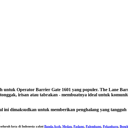
ntuk Operator Barrier Gate 1601 yang populer. The Lane Barrier 
iaya tonggak, irisan atau tabrakan - membuatnya ideal untuk komu
n. Hal ini dimaksudkan untuk memberikan penghalang yang tang
.
 seluruh kota di Indonesia yakni
Banda Aceh
,
Medan
,
Padang
,
Palembang
,
Pekanbaru
,
Bengk