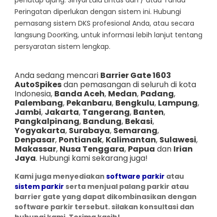
Peringatan diperlukan dengan sistem ini. Hubungi
pemasang sistem DKS profesional Anda, atau secara
langsung DoorKing, untuk informasi lebih lanjut tentang
persyaratan sistem lengkap.
Anda sedang mencari
Barrier Gate 1603
AutoSpikes
dan pemasangan di seluruh di kota
Indonesia,
Banda Aceh
,
Medan
,
Padang
,
Palembang
,
Pekanbaru
,
Bengkulu
,
Lampung
,
Jambi
,
Jakarta
,
Tangerang
,
Banten
,
Pangkalpinang
,
Bandung
,
Bekasi
,
Yogyakarta
,
Surabaya
,
Semarang
,
Denpasar
,
Pontianak
,
Kalimantan
,
Sulawesi
,
Makassar
,
Nusa Tenggara
,
Papua
dan
Irian
Jaya
. Hubungi kami sekarang juga!
Kami juga menyediakan
software parkir
atau
sistem parkir
serta menjual palang parkir atau
barrier gate yang dapat dikombinasikan dengan
software parkir tersebut. silakan konsultasi dan
hubungi kami. Terima kasih!