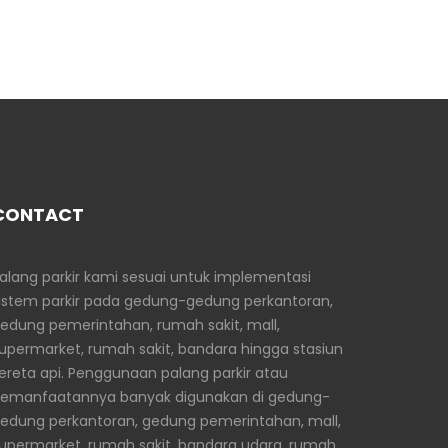
CONTACT
alang parkir kami sesuai untuk implementasi
istem parkir pada gedung-gedung perkantoran,
edung pemerintahan, rumah sakit, mall,
upermarket, rumah sakit, bandara hingga stasiun
ereta api. Penggunaan palang parkir atau
emanfaatannya banyak digunakan di gedung-
edung perkantoran, gedung pemerintahan, mall,
upermarket, rumah sakit, bandara udara, rumah