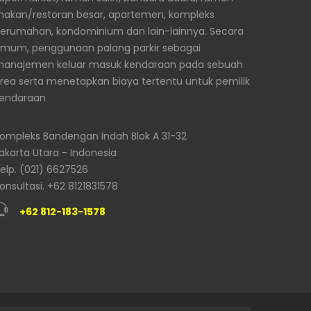
akan/restoran besar, apartemen, kompleks
erumahan, kondominium dan lain-lainnya. Secara
mum, penggunaan palang parkir sebagai
anajemen keluar masuk kendaraan pada sebuah
rea serta menetapkan biaya tertentu untuk pemilik
endaraan
ompleks Bandengan Indah Blok A 31-32
akarta Utara - Indonesia
elp. (021) 6627526
onsultasi. +62 8121831578
+62 812-183-1578