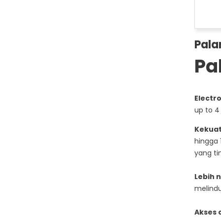
Pala
Pa
Electr
up to 4
Kekuat
hingga
yang ti
Lebih 
melindun
Akses 