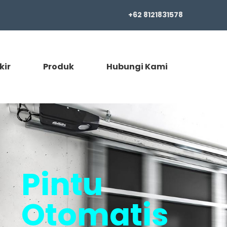
+62 8121831578
kir
Produk
Hubungi Kami
Pintu
Otomatis