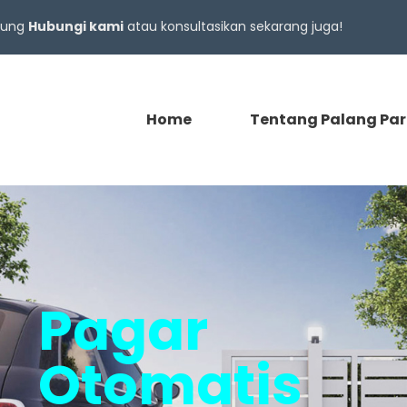
gsung
Hubungi kami
atau konsultasikan sekarang juga!
Home
Tentang Palang Par
Pagar
Otomatis