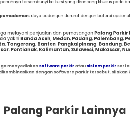
penuhnya tersembunyi ke kursi yang dirancang khusus pada ba
 pemadaman:
daya cadangan darurat dengan baterai opsional
uga melayani penjualan dan pemasangan
Palang Parkir 
sia yakni
Banda Aceh
,
Medan
,
Padang
,
Palembang
,
P
ta
,
Tangerang
,
Banten
,
Pangkalpinang
,
Bandung
,
Be
sar
,
Pontianak
,
Kalimantan
,
Sulawesi
,
Makassar
,
Nu
uga menyediakan
software parkir
atau
sistem parkir
serta
dikombinasikan dengan software parkir tersebut. silakan 
Palang Parkir Lainnya