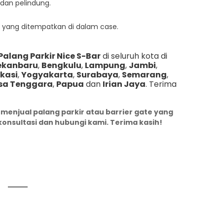
dan pelindung.
 yang ditempatkan di dalam case.
Palang Parkir Nice S-Bar
di seluruh kota di
ekanbaru
,
Bengkulu
,
Lampung
,
Jambi
,
kasi
,
Yogyakarta
,
Surabaya
,
Semarang
,
sa Tenggara
,
Papua
dan
Irian Jaya
. Terima
 menjual palang parkir atau barrier gate yang
konsultasi dan hubungi kami. Terima kasih!