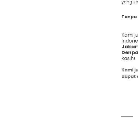
yang se
Tanpa
Kami j
Indone
Jakar
Denpa
kasih!
Kami j
dapat 