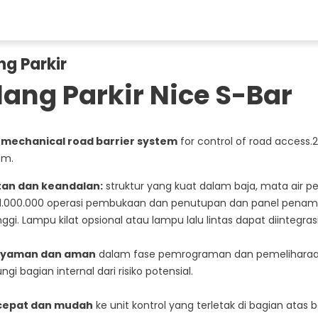
ng Parkir
lang Parkir Nice S-Bar
omechanical road barrier system
for control of road access.2
 m.
an dan keandalan:
struktur yang kuat dalam baja, mata air p
 1.000.000 operasi pembukaan dan penutupan dan panel pena
nggi. Lampu kilat opsional atau lampu lalu lintas dapat diintegra
nyaman dan aman
dalam fase pemrograman dan pemeliharaan:
gi bagian internal dari risiko potensial.
cepat dan mudah
ke unit kontrol yang terletak di bagian ata