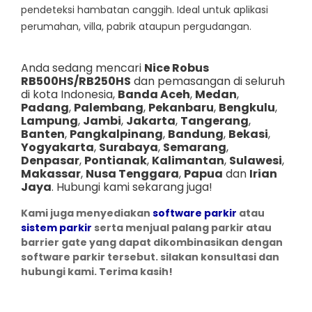
pendeteksi hambatan canggih. Ideal untuk aplikasi
perumahan, villa, pabrik ataupun pergudangan.
Anda sedang mencari
Nice Robus
RB500HS/RB250HS
dan pemasangan di seluruh
di kota Indonesia,
Banda Aceh
,
Medan
,
Padang
,
Palembang
,
Pekanbaru
,
Bengkulu
,
Lampung
,
Jambi
,
Jakarta
,
Tangerang
,
Banten
,
Pangkalpinang
,
Bandung
,
Bekasi
,
Yogyakarta
,
Surabaya
,
Semarang
,
Denpasar
,
Pontianak
,
Kalimantan
,
Sulawesi
,
Makassar
,
Nusa Tenggara
,
Papua
dan
Irian
Jaya
. Hubungi kami sekarang juga!
Kami juga menyediakan
software parkir
atau
sistem parkir
serta menjual palang parkir atau
barrier gate yang dapat dikombinasikan dengan
software parkir tersebut. silakan konsultasi dan
hubungi kami. Terima kasih!