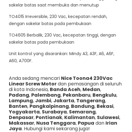
sakelar batas saat membuka dan menutup
TO4015 Irreversible, 230 Vac, kecepatan rendah,
dengan sakelar batas pada pembukaan
TO4605 Berbalik, 230 Vac, kecepatan tinggi, dengan
sakelar batas pada pembukaan
Unit kontrol yang disarankan: Mindy A3, A3F, A6, A6F,
A60, A700F.
Anda sedang mencari
Nice Toona4 230Vac
Linear Screw Motor
dan pemasangan di seluruh
di kota Indonesia,
Banda Aceh
,
Medan
,
Padang
,
Palembang
,
Pekanbaru
,
Bengkulu
,
Lampung
,
Jambi
,
Jakarta
,
Tangerang
,
Banten
,
Pangkalpinang
,
Bandung
,
Bekasi
,
Yogyakarta
,
Surabaya
,
Semarang
,
Denpasar
,
Pontianak
,
Kalimantan
,
Sulawesi
,
Makassar
,
Nusa Tenggara
,
Papua
dan
Irian
Jaya
. Hubungi kami sekarang juga!