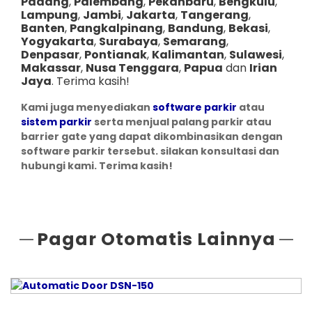
Padang
,
Palembang
,
Pekanbaru
,
Bengkulu
,
Lampung
,
Jambi
,
Jakarta
,
Tangerang
,
Banten
,
Pangkalpinang
,
Bandung
,
Bekasi
,
Yogyakarta
,
Surabaya
,
Semarang
,
Denpasar
,
Pontianak
,
Kalimantan
,
Sulawesi
,
Makassar
,
Nusa Tenggara
,
Papua
dan
Irian
Jaya
. Terima kasih!
Kami juga menyediakan
software parkir
atau
sistem parkir
serta menjual palang parkir atau
barrier gate yang dapat dikombinasikan dengan
software parkir tersebut. silakan konsultasi dan
hubungi kami. Terima kasih!
Pagar Otomatis Lainnya