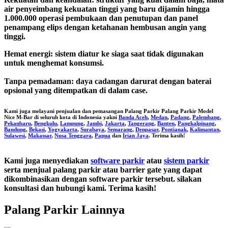
air penyeimbang kekuatan tinggi yang baru dijamin hingga
1.000.000 operasi pembukaan dan penutupan dan panel
penampang elips dengan ketahanan hembusan angin yang
tinggi.
Hemat energi:
sistem diatur ke siaga saat tidak digunakan
untuk menghemat konsumsi.
Tanpa pemadaman:
daya cadangan darurat dengan baterai
opsional yang ditempatkan di dalam case.
Kami juga melayani penjualan dan pemasangan
Palang Parkir Palang Parkir Model
Nice M-Bar
di seluruh kota di Indonesia yakni
Banda Aceh
,
Medan
,
Padang
,
Palembang
,
Pekanbaru
,
Bengkulu
,
Lampung
,
Jambi
,
Jakarta
,
Tangerang
,
Banten
,
Pangkalpinang
,
Bandung
,
Bekasi
,
Yogyakarta
,
Surabaya
,
Semarang
,
Denpasar
,
Pontianak
,
Kalimantan
,
Sulawesi
,
Makassar
,
Nusa Tenggara
,
Papua
dan
Irian Jaya
. Terima kasih!
Kami juga menyediakan
software parkir
atau
sistem parkir
serta menjual palang parkir atau barrier gate yang dapat
dikombinasikan dengan software parkir tersebut. silakan
konsultasi dan hubungi kami. Terima kasih!
Palang Parkir Lainnya