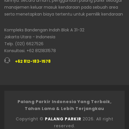
lainnya. Secara umum, penggunaan palang parkir sebagai
manajemen keluar masuk kendaraan pada sebuah area
serta menetapkan biaya tertentu untuk pemilik kendaraan
Kompleks Bandengan Indah Blok A 31-32
Jakarta Utara - Indonesia
Telp. (021) 6627526
Konsultasi. +62 8121831578
+62 812-183-1578
Palang Parkir Indonesia Yang Terbaik,
Tahan Lama & Lebih Terjangkau
Copyright ©
PALANG PARKIR
2026. All right
reserved.