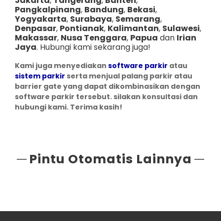
Jakarta
,
Tangerang
,
Banten
,
Pangkalpinang
,
Bandung
,
Bekasi
,
Yogyakarta
,
Surabaya
,
Semarang
,
Denpasar
,
Pontianak
,
Kalimantan
,
Sulawesi
,
Makassar
,
Nusa Tenggara
,
Papua
dan
Irian
Jaya
. Hubungi kami sekarang juga!
Kami juga menyediakan
software parkir
atau
sistem parkir
serta menjual palang parkir atau
barrier gate yang dapat dikombinasikan dengan
software parkir tersebut. silakan konsultasi dan
hubungi kami. Terima kasih!
Pintu Otomatis Lainnya