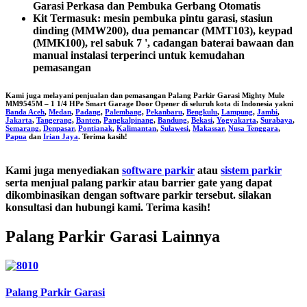
Garasi Perkasa dan Pembuka Gerbang Otomatis
Kit Termasuk: mesin pembuka pintu garasi, stasiun
dinding (MMW200), dua pemancar (MMT103), keypad
(MMK100), rel sabuk 7 ', cadangan baterai bawaan dan
manual instalasi terperinci untuk kemudahan
pemasangan
Kami juga melayani penjualan dan pemasangan
Palang Parkir Garasi Mighty Mule
MM9545M – 1 1/4 HPe Smart Garage Door Opener
di seluruh kota di Indonesia yakni
Banda Aceh
,
Medan
,
Padang
,
Palembang
,
Pekanbaru
,
Bengkulu
,
Lampung
,
Jambi
,
Jakarta
,
Tangerang
,
Banten
,
Pangkalpinang
,
Bandung
,
Bekasi
,
Yogyakarta
,
Surabaya
,
Semarang
,
Denpasar
,
Pontianak
,
Kalimantan
,
Sulawesi
,
Makassar
,
Nusa Tenggara
,
Papua
dan
Irian Jaya
. Terima kasih!
Kami juga menyediakan
software parkir
atau
sistem parkir
serta menjual palang parkir atau barrier gate yang dapat
dikombinasikan dengan software parkir tersebut. silakan
konsultasi dan hubungi kami. Terima kasih!
Palang Parkir Garasi Lainnya
Palang Parkir Garasi