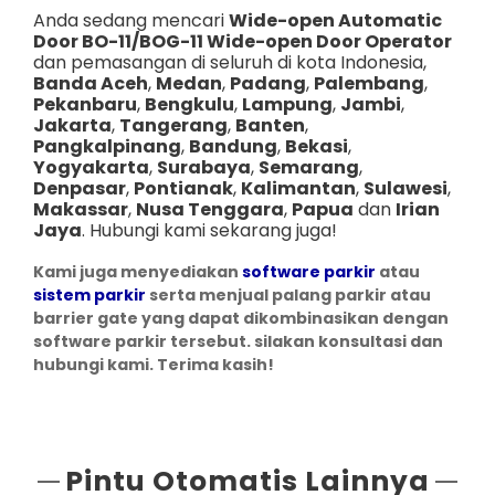
Anda sedang mencari
Wide-open Automatic
Door BO-11/BOG-11 Wide-open Door Operator
dan pemasangan di seluruh di kota Indonesia,
Banda Aceh
,
Medan
,
Padang
,
Palembang
,
Pekanbaru
,
Bengkulu
,
Lampung
,
Jambi
,
Jakarta
,
Tangerang
,
Banten
,
Pangkalpinang
,
Bandung
,
Bekasi
,
Yogyakarta
,
Surabaya
,
Semarang
,
Denpasar
,
Pontianak
,
Kalimantan
,
Sulawesi
,
Makassar
,
Nusa Tenggara
,
Papua
dan
Irian
Jaya
. Hubungi kami sekarang juga!
Kami juga menyediakan
software parkir
atau
sistem parkir
serta menjual palang parkir atau
barrier gate yang dapat dikombinasikan dengan
software parkir tersebut. silakan konsultasi dan
hubungi kami. Terima kasih!
Pintu Otomatis Lainnya