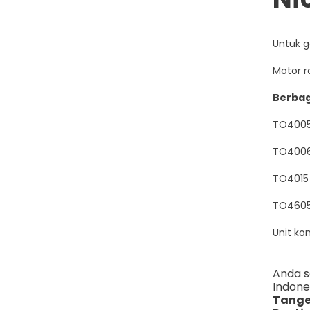
Untuk 
Motor r
Berbag
TO4005 
TO4006 
TO4015 
TO4605 
Unit kon
Anda 
Indone
Tange