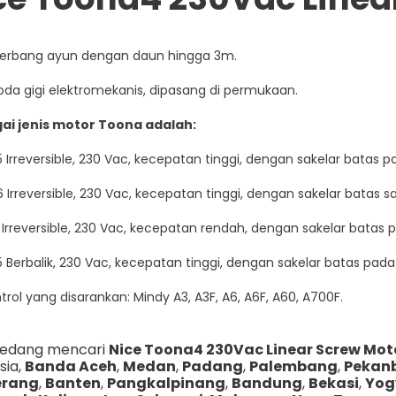
gerbang ayun dengan daun hingga 3m.
oda gigi elektromekanis, dipasang di permukaan.
ai jenis motor Toona adalah:
Irreversible, 230 Vac, kecepatan tinggi, dengan sakelar batas
Irreversible, 230 Vac, kecepatan tinggi, dengan sakelar bata
Irreversible, 230 Vac, kecepatan rendah, dengan sakelar bata
Berbalik, 230 Vac, kecepatan tinggi, dengan sakelar batas pa
trol yang disarankan: Mindy A3, A3F, A6, A6F, A60, A700F.
sedang mencari
Nice Toona4 230Vac Linear Screw Mot
sia,
Banda Aceh
,
Medan
,
Padang
,
Palembang
,
Pekan
rang
,
Banten
,
Pangkalpinang
,
Bandung
,
Bekasi
,
Yog