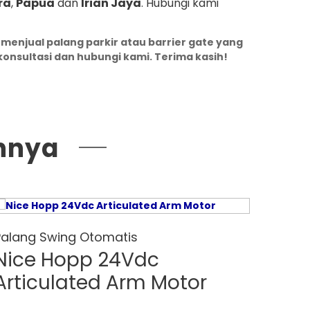
ra
,
Papua
dan
Irian Jaya
. Hubungi kami
 menjual palang parkir atau barrier gate yang
konsultasi dan hubungi kami. Terima kasih!
nnya
Palang Swing Otomatis
Palan
Nice Hopp 24Vdc
Nic
Articulated Arm Motor
art