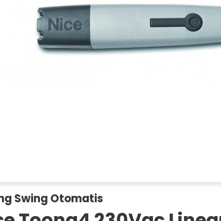
ng Swing Otomatis
ce Toona4 230Vac Linea