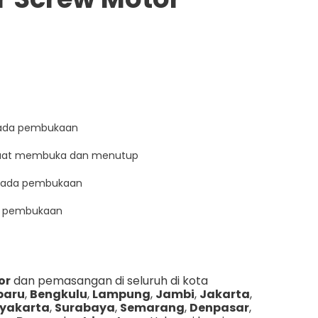
 pada pembukaan
s saat membuka dan menutup
s pada pembukaan
da pembukaan
or
dan pemasangan di seluruh di kota
baru
,
Bengkulu
,
Lampung
,
Jambi
,
Jakarta
,
yakarta
,
Surabaya
,
Semarang
,
Denpasar
,