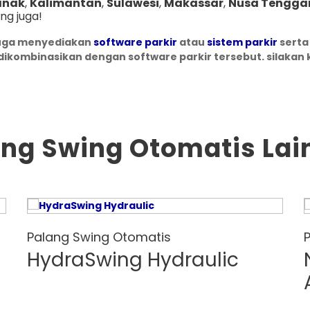
anak
,
Kalimantan
,
Sulawesi
,
Makassar
,
Nusa Tengga
ng juga!
uga menyediakan
software parkir
atau
sistem parkir
serta
dikombinasikan dengan software parkir tersebut. silakan 
ang Swing Otomatis Lai
Palang Swing Otomatis
HydraSwing Hydraulic