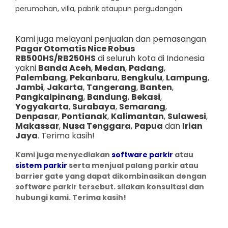
perumahan, villa, pabrik ataupun pergudangan.
Kami juga melayani penjualan dan pemasangan
Pagar Otomatis Nice Robus
RB500HS/RB250HS
di seluruh kota di Indonesia
yakni
Banda Aceh
,
Medan
,
Padang
,
Palembang
,
Pekanbaru
,
Bengkulu
,
Lampung
,
Jambi
,
Jakarta
,
Tangerang
,
Banten
,
Pangkalpinang
,
Bandung
,
Bekasi
,
Yogyakarta
,
Surabaya
,
Semarang
,
Denpasar
,
Pontianak
,
Kalimantan
,
Sulawesi
,
Makassar
,
Nusa Tenggara
,
Papua
dan
Irian
Jaya
. Terima kasih!
Kami juga menyediakan
software parkir
atau
sistem parkir
serta menjual palang parkir atau
barrier gate yang dapat dikombinasikan dengan
software parkir tersebut. silakan konsultasi dan
hubungi kami. Terima kasih!