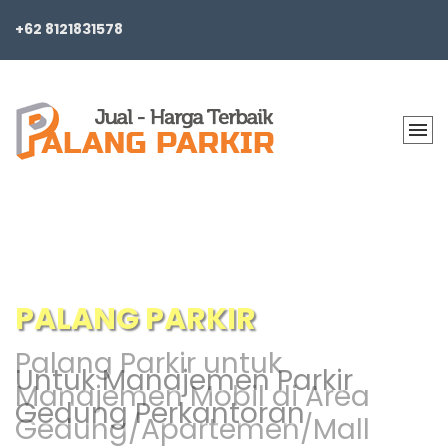
+62 8121831578
PALANG PARKIR
Palang Parkir untuk
Untuk Manajemen Parkir
Manajemen Mobil di Area
Gedung Perkantoran
Gedung/Apartemen/Mall